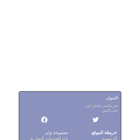
العنوان
خورمكسر ساحل ابين
عدن اليمن
 خريطة الموقع
مجموعة وايز
الرئيسية
وايزللخدمات التجارية 